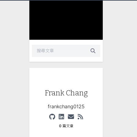
Frank Chang
frankchang0125
0
篇文章